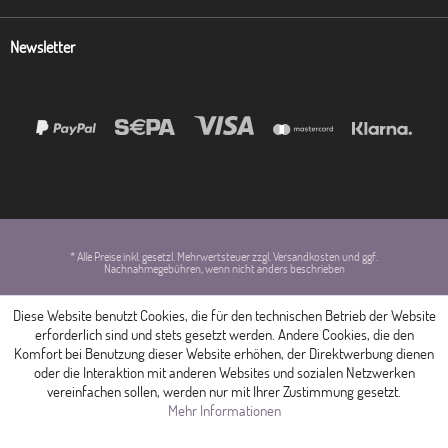
Newsletter
* Alle Preise inkl. gesetzl. Mehrwertsteuer zzgl. Versandkosten und ggf.
Nachnahmegebühren, wenn nicht anders beschrieben
Diese Website benutzt Cookies, die für den technischen Betrieb der Website
erforderlich sind und stets gesetzt werden. Andere Cookies, die den
Komfort bei Benutzung dieser Website erhöhen, der Direktwerbung dienen
oder die Interaktion mit anderen Websites und sozialen Netzwerken
vereinfachen sollen, werden nur mit Ihrer Zustimmung gesetzt.
Mehr Informationen