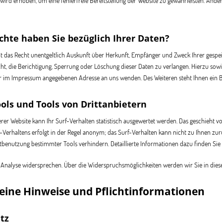
n wird erhoben, um eine fehlerfreie Bereitstellung der Website zu gewährleisten. An
hte haben Sie bezüglich Ihrer Daten?
it das Recht unentgeltlich Auskunft über Herkunft, Empfänger und Zweck Ihrer gesp
t, die Berichtigung, Sperrung oder Löschung dieser Daten zu verlangen. Hierzu so
er im Impressum angegebenen Adresse an uns wenden. Des Weiteren steht Ihnen ein 
ols und Tools von Drittanbietern
er Website kann Ihr Surf-Verhalten statistisch ausgewertet werden. Das geschieht
f-Verhaltens erfolgt in der Regel anonym; das Surf-Verhalten kann nicht zu Ihnen z
htbenutzung bestimmter Tools verhindern. Detaillierte Informationen dazu finden Sie
 Analyse widersprechen. Über die Widerspruchsmöglichkeiten werden wir Sie in dies
meine Hinweise und Pflichtinformationen
tz