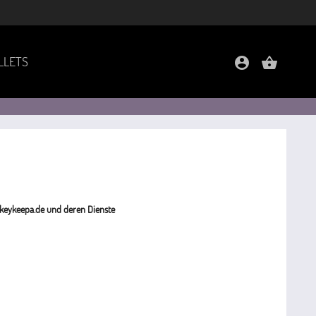
LLETS
account_circle
shopping_basket
keykeepa.de und deren Dienste