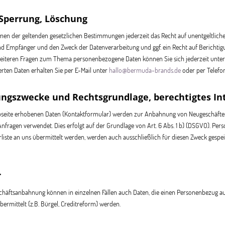
 Sperrung, Löschung
en der geltenden gesetzlichen Bestimmungen jederzeit das Recht auf unentgeltlich
d Empfänger und den Zweck der Datenverarbeitung und ggf. ein Recht auf Berichtigu
weiteren Fragen zum Thema personenbezogene Daten können Sie sich jederzeit unte
erten Daten erhalten Sie per E-Mail unter
hallo@bermuda-brands.de
oder per Telefo
ungszwecke und Rechtsgrundlage, berechtigtes In
ebseite erhobenen Daten (Kontaktformular) werden zur Anbahnung von Neugeschäfte
nfragen verwendet. Dies erfolgt auf der Grundlage von Art. 6 Abs. 1 b) (DSGVO). Pe
iste an uns übermittelt werden, werden auch ausschließlich für diesen Zweck gespeiche
r
chäftsanbahnung können in einzelnen Fällen auch Daten, die einen Personenbezug au
ermittelt (z.B. Bürgel, Creditreform) werden.