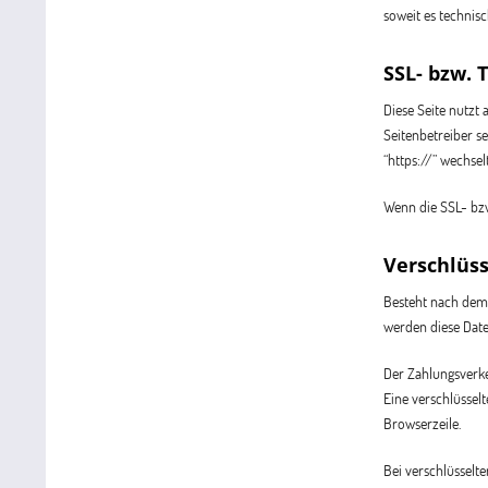
soweit es technisc
SSL- bzw. 
Diese Seite nutzt
Seitenbetreiber s
“https://” wechse
Wenn die SSL- bzw.
Verschlüss
Besteht nach dem 
werden diese Date
Der Zahlungsverke
Eine verschlüssel
Browserzeile.
Bei verschlüsselt