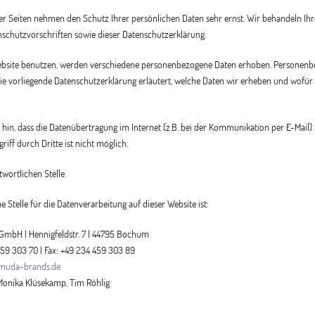
ser Seiten nehmen den Schutz Ihrer persönlichen Daten sehr ernst. Wir behandeln I
nschutzvorschriften sowie dieser Datenschutzerklärung.
bsite benutzen, werden verschiedene personenbezogene Daten erhoben. Personenbezo
e vorliegende Datenschutzerklärung erläutert, welche Daten wir erheben und wofür w
 hin, dass die Datenübertragung im Internet (z.B. bei der Kommunikation per E-Mail)
iff durch Dritte ist nicht möglich.
twortlichen Stelle
e Stelle für die Datenverarbeitung auf dieser Website ist:
mbH | Hennigfeldstr. 7 | 44795 Bochum
459 303 70 | Fax: +49 234 459 303 89
muda-brands.de
Monika Klüsekamp, Tim Röhlig