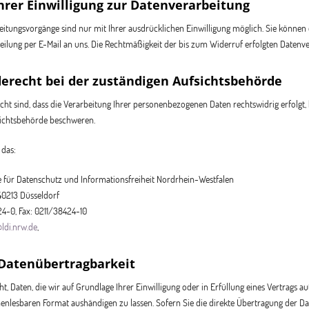
hrer Einwilligung zur Datenverarbeitung
itungsvorgänge sind nur mit Ihrer ausdrücklichen Einwilligung möglich. Sie können ei
teilung per E-Mail an uns. Die Rechtmäßigkeit der bis zum Widerruf erfolgten Datenv
erecht bei der zuständigen Aufsichtsbehörde
cht sind, dass die Verarbeitung Ihrer personenbezogenen Daten rechtswidrig erfolgt,
ichtsbehörde beschweren.
 das:
 für Datenschutz und Informationsfreiheit Nordrhein-Westfalen
, 40213 Düsseldorf
24-0, Fax: 0211/38424-10
@ldi.nrw.de
,
 Datenübertragbarkeit
t, Daten, die wir auf Grundlage Ihrer Einwilligung oder in Erfüllung eines Vertrags au
enlesbaren Format aushändigen zu lassen. Sofern Sie die direkte Übertragung der Dat