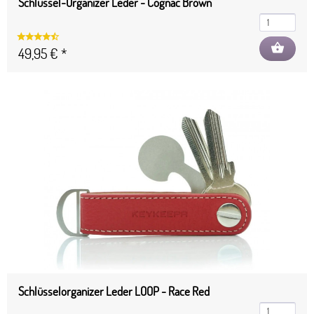
Schlüssel-Organizer Leder - Cognac Brown
shopping_basket
49,95 € *
Schlüsselorganizer Leder LOOP - Race Red