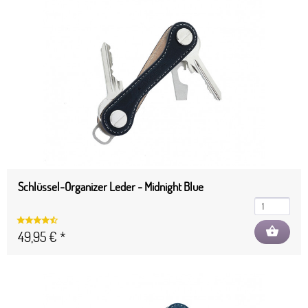
Schlüssel-Organizer Leder - Midnight Blue
shopping_basket
49,95 € *