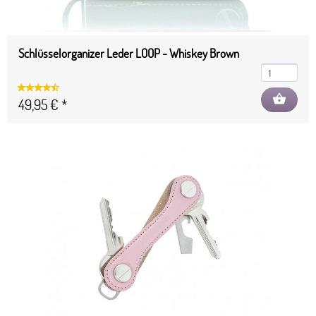
Schlüsselorganizer Leder LOOP - Whiskey Brown
shopping_basket
49,95 € *