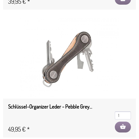
39,95 € *
Schlüssel-Organizer Leder - Pebble Grey...
shopping_basket
49,95 € *