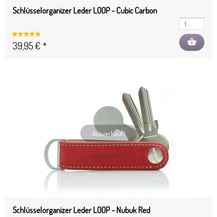
Schlüsselorganizer Leder LOOP - Cubic Carbon
shopping_basket
39,95 € *
Ausverkauft
Schlüsselorganizer Leder LOOP - Nubuk Red