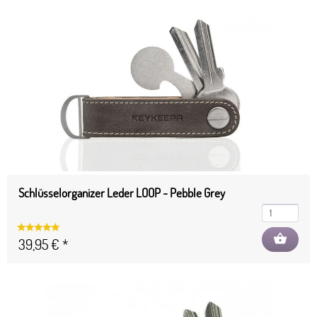
Schlüsselorganizer Leder LOOP - Pebble Grey
shopping_basket
39,95 € *