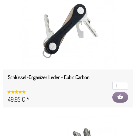
Schlüssel-Organizer Leder - Cubic Carbon
shopping_basket
49,95 € *