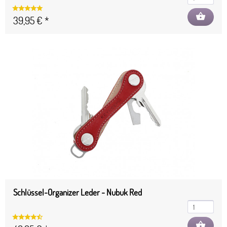
shopping_basket
39,95 € *
Schlüssel-Organizer Leder - Nubuk Red
shopping_basket