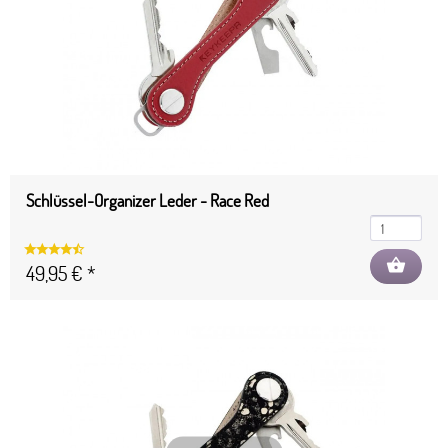
Schlüssel-Organizer Leder - Race Red
shopping_basket
49,95 € *