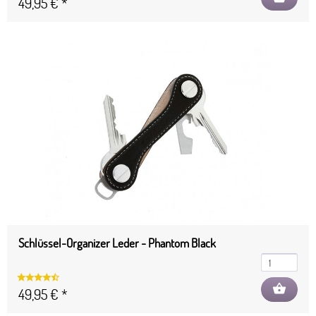
49,95 € *
Schlüssel-Organizer Leder - Phantom Black
shopping_basket
49,95 € *