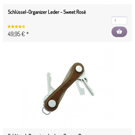
Schlüssel-Organizer Leder - Sweet Rosé
shopping_basket
49,95 € *