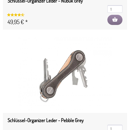
Schlüssel-Organizer Leder - Nubuk Grey
shopping_basket
49,95 € *
Schlüssel-Organizer Leder - Pebble Grey