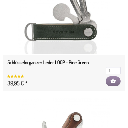
Schlüsselorganizer Leder LOOP - Pine Green
shopping_basket
39,95 € *