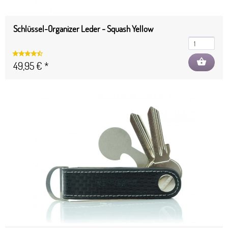
Schlüssel-Organizer Leder - Squash Yellow
shopping_basket
49,95 € *