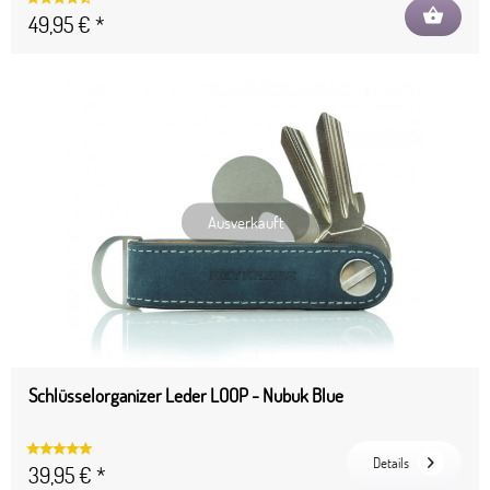
shopping_basket
49,95 € *
Ausverkauft
Schlüsselorganizer Leder LOOP - Nubuk Blue
Details
39,95 € *