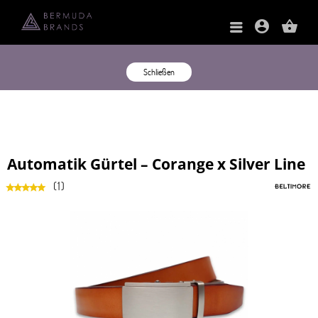
account_circle
shopping_basket
Schließen
Automatik Gürtel – Corange x Silver Line
(
1
)