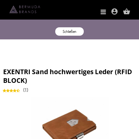
account_circle
shopping_basket
Schließen
EXENTRI Sand hochwertiges Leder (RFID
BLOCK)
(
1
)