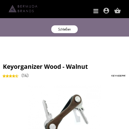
account_circle
shopping_basket
Schließen
Keyorganizer Wood - Walnut
(
14
)