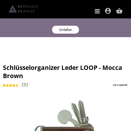
account_circle
shopping_basket
Schließen
Schlüsselorganizer Leder LOOP - Mocca
Brown
(
11
)