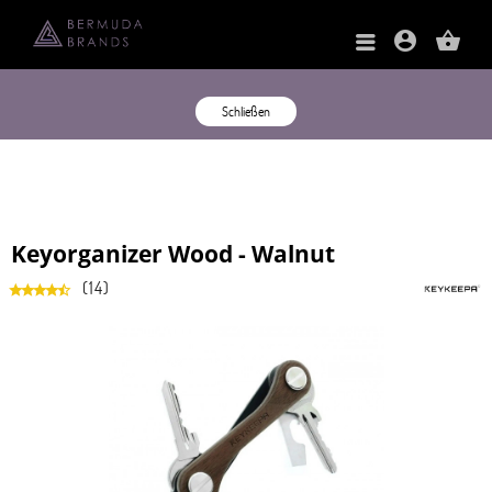
account_circle
shopping_basket
Schließen
Keyorganizer Wood - Walnut
(
14
)