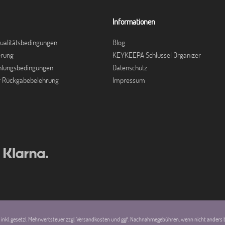
Informationen
ualitätsbedingungen
Blog
erung
KEYKEEPA Schlüssel Organizer
hlungsbedingungen
Datenschutz
r Rückgabebelehrung
Impressum
se inkl. gesetzl. Mehrwertsteuer zzgl. Versandkosten und ggf. Nachnahmegebühren, wenn nicht anders