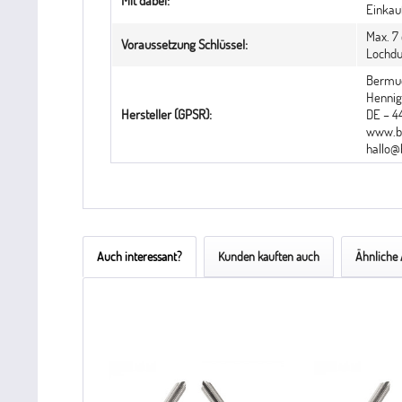
Mit dabei:
Einkau
Max. 7 
Voraussetzung Schlüssel:
Lochd
Bermu
Hennigf
Hersteller (GPSR):
DE – 
www.b
hallo@
Auch interessant?
Kunden kauften auch
Ähnliche 