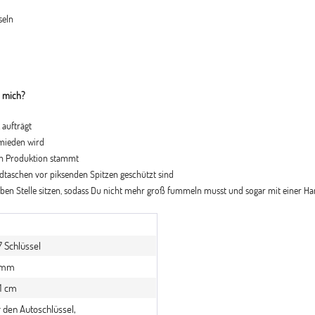
seln
r mich?
 aufträgt
rmieden wird
hen Produktion stammt
dtaschen vor piksenden Spitzen geschützt sind
elben Stelle sitzen, sodass Du nicht mehr groß fummeln musst und sogar mit einer 
7 Schlüssel
amm
 1 cm
 den Autoschlüssel,