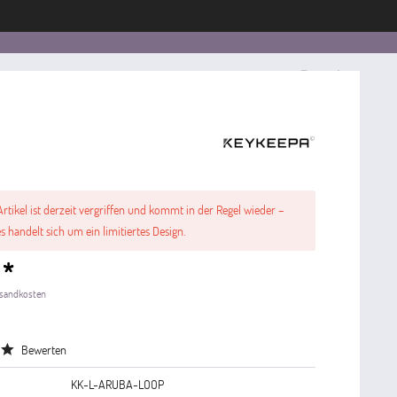
account_circle
shopping_basket
Artikel ist derzeit vergriffen und kommt in der Regel wieder –
s handelt sich um ein limitiertes Design.
 *
ersandkosten
e
Bewerten
KK-L-ARUBA-LOOP