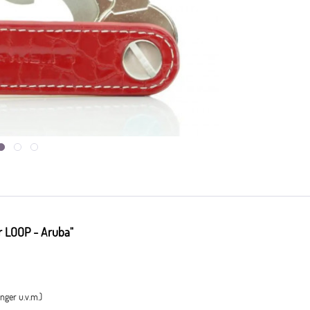
r LOOP - Aruba"
nger u.v.m.)