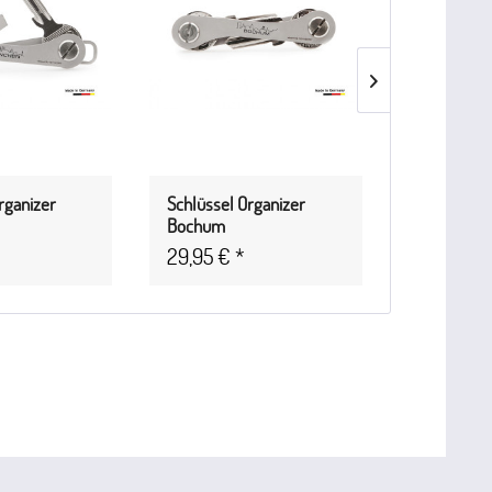
rganizer
Schlüssel Organizer
Schlüssel 
Bochum
Bremen
29,95 € *
29,95 € 