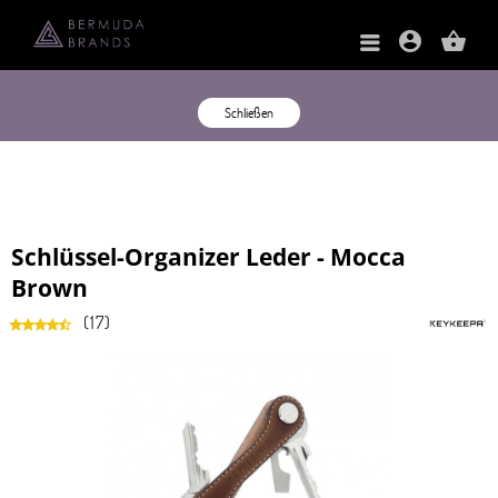
account_circle
shopping_basket
Schließen
Schlüssel-Organizer Leder - Mocca
Brown
(
17
)