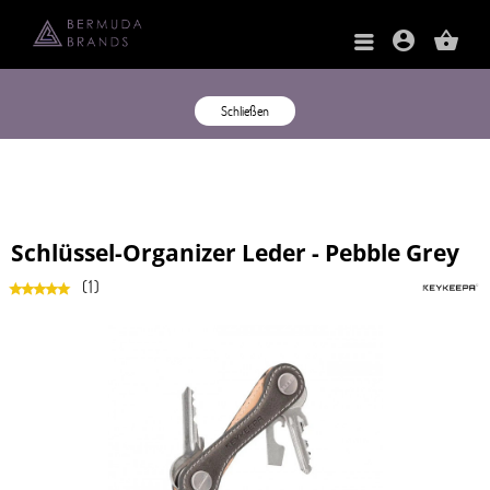
account_circle
shopping_basket
Schließen
Schlüssel-Organizer Leder - Pebble Grey
(
1
)