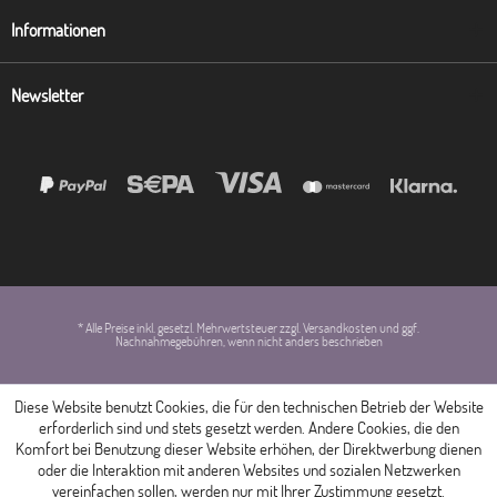
Informationen
Newsletter
* Alle Preise inkl. gesetzl. Mehrwertsteuer zzgl. Versandkosten und ggf.
Nachnahmegebühren, wenn nicht anders beschrieben
Diese Website benutzt Cookies, die für den technischen Betrieb der Website
erforderlich sind und stets gesetzt werden. Andere Cookies, die den
Komfort bei Benutzung dieser Website erhöhen, der Direktwerbung dienen
oder die Interaktion mit anderen Websites und sozialen Netzwerken
vereinfachen sollen, werden nur mit Ihrer Zustimmung gesetzt.