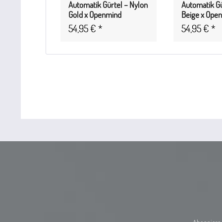
Automatik Gürtel – Nylon
Automatik Gü
Gold x Openmind
Beige x Ope
54,95 € *
54,95 € *