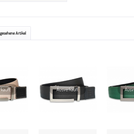
ngesehene Artikel
rkauft
Ausverkauft
Ausv