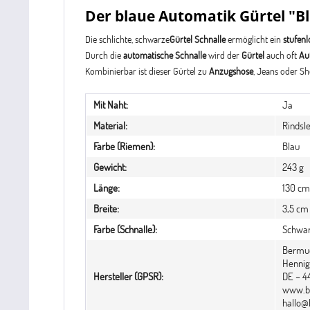
Der blaue
Automatik Gürtel
"Bl
Die schlichte, schwarze
Gürtel Schnalle
ermöglicht ein
stufen
Durch die
automatische Schnalle
wird der
Gürtel
auch oft
Au
Kombinierbar ist dieser Gürtel zu
Anzugshose
, Jeans oder Sh
Mit Naht:
Ja
Material:
Rindsl
Farbe (Riemen):
Blau
Gewicht:
243 g
Länge:
130 cm
Breite:
3,5 cm
Farbe (Schnalle):
Schwa
Bermu
Hennigf
Hersteller (GPSR):
DE – 
www.b
hallo@