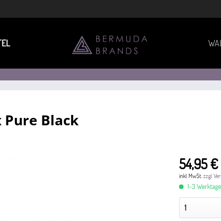
TEL
WA
x Pure Black
54,95 €
inkl. MwSt.
zzgl. V
1-3 Werktag