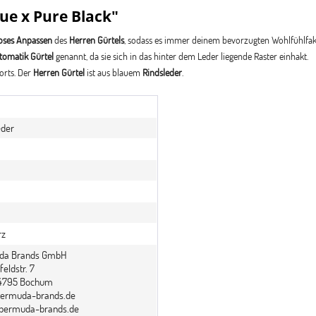
ue x Pure Black"
loses Anpassen
des
Herren Gürtels
, sodass es immer deinem bevorzugten Wohlfühlfakt
tomatik Gürtel
genannt, da sie sich in das hinter dem Leder liegende Raster einhakt.
orts. Der
Herren Gürtel
ist aus blauem
Rindsleder
.
eder
rz
da Brands GmbH
eldstr. 7
44795 Bochum
ermuda-brands.de
bermuda-brands.de