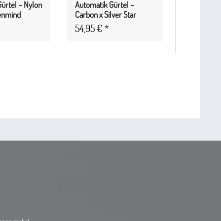
ürtel – Nylon
Automatik Gürtel –
Automatik 
enmind
Carbon x Silver Star
Cognac x S
54,95 € *
54,95 € 