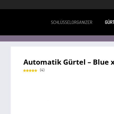
SCHLÜSSELORGANIZER
GÜR
Automatik Gürtel – Blue 
(
4
)