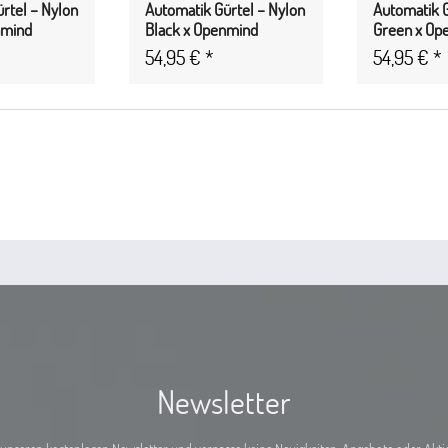
rtel – Nylon
Automatik Gürtel – Nylon
Automatik G
nmind
Black x Openmind
Green x Op
54,95 € *
54,95 € *
Newsletter