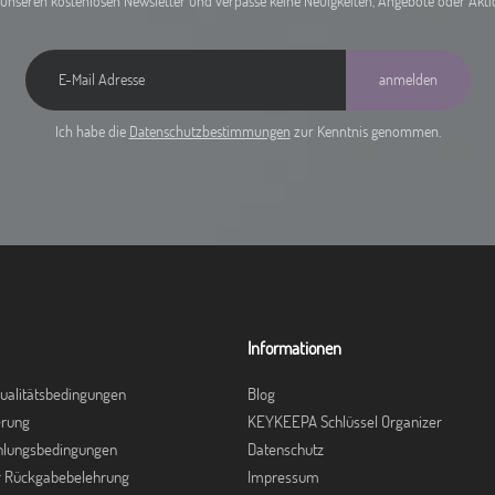
unseren kostenlosen Newsletter und verpasse keine Neuigkeiten, Angebote oder Akt
anmelden
Ich habe die
Datenschutzbestimmungen
zur Kenntnis genommen.
Informationen
ualitätsbedingungen
Blog
erung
KEYKEEPA Schlüssel Organizer
hlungsbedingungen
Datenschutz
r Rückgabebelehrung
Impressum