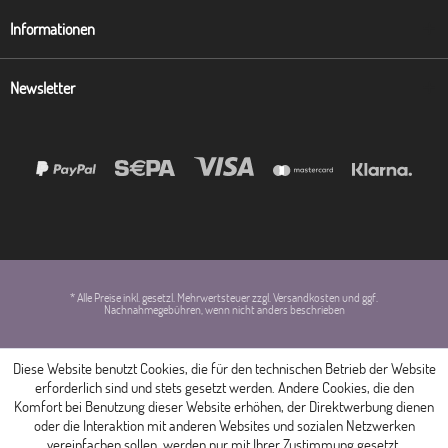
Informationen
Newsletter
* Alle Preise inkl. gesetzl. Mehrwertsteuer zzgl. Versandkosten und ggf.
Nachnahmegebühren, wenn nicht anders beschrieben
Diese Website benutzt Cookies, die für den technischen Betrieb der Website
erforderlich sind und stets gesetzt werden. Andere Cookies, die den
Komfort bei Benutzung dieser Website erhöhen, der Direktwerbung dienen
oder die Interaktion mit anderen Websites und sozialen Netzwerken
vereinfachen sollen, werden nur mit Ihrer Zustimmung gesetzt.