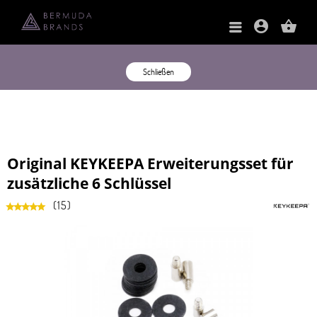
account_circle
shopping_basket
Schließen
Original KEYKEEPA Erweiterungsset für
zusätzliche 6 Schlüssel
(
15
)