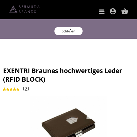
account_circle
shopping_basket
Schließen
EXENTRI Braunes hochwertiges Leder
(RFID BLOCK)
(
2
)